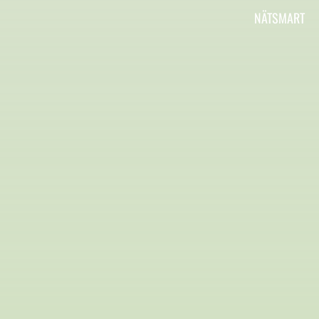
Vi är Aktiv Skola
NÄTSMART
Här kan du läsa om vad Aktiv Skola gör, har
gjort och ska göra.