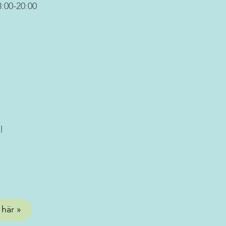
:00-20:00
l
 här