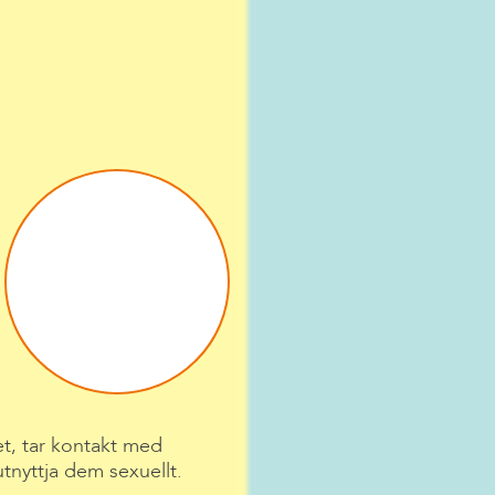
et, tar kontakt med
utnyttja dem sexuellt.