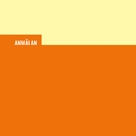
ANMÄLAN
Fyll i formuläret nedan för att anmäla dig/och dina 
föreläsningen. Fält märkta med * är obligatoriska.
Den här föreläsningen går inte att anm