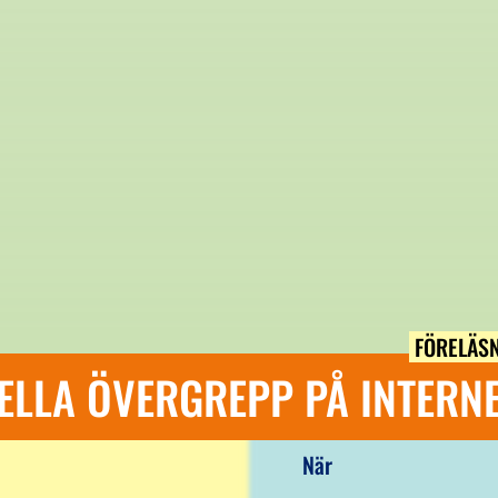
FÖRELÄS
ELLA ÖVERGREPP PÅ INTERN
När