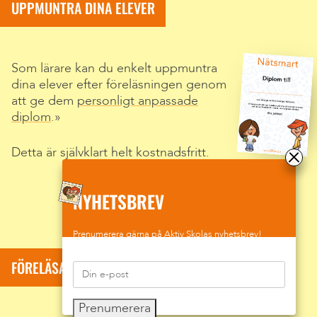
UPPMUNTRA DINA ELEVER
Som lärare kan du enkelt uppmuntra
dina elever efter föreläsningen genom
att ge dem
personligt anpassade
diplom
.
Detta är självklart helt kostnadsfritt.
NYHETSBREV
Prenumerera gärna på Aktiv Skolas nyhetsbrev!
FÖRELÄSARE: SUMAR DAVID KOLLI
Prenumerera