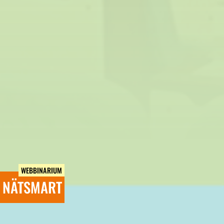
WEBBINARIUM
NÄTSMART