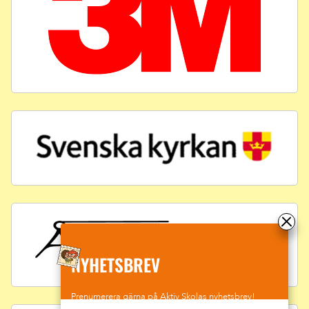
NYHETSBREV
Prenumerera gärna på Aktiv Skolas nyhetsbrev!