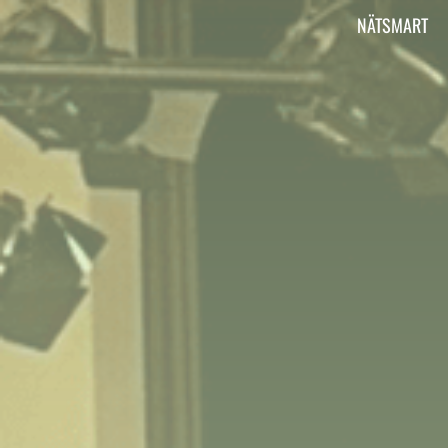
Vi är Aktiv Skola
NÄTSMART
Här kan du läsa om vad Aktiv Skola gör, har
gjort och ska göra.