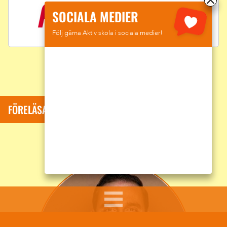
SOCIALA MEDIER
Följ gärna Aktiv skola i sociala medier!
FÖRELÄSARE: SUMAR DAVID KOLLI