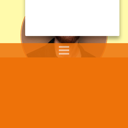
Sumar Kolli arbetar som skolkurator, skolledare och
föreläsare.
Hans arbete syftar till att ge råd, pepp och tips till
föräldrar i sitt föräldraskap, till skolpersonal som
möter barn och ungdomar i sitt arbete och att göra