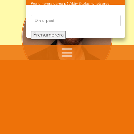
Prenumerera gärna på Aktiv Skolas nyhetsbrev!
Prenumerera
Sumar Kolli arbetar som skolkurator, skolledare och
föreläsare.
Hans arbete syftar till att ge råd, pepp och tips till
föräldrar i sitt föräldraskap, till skolpersonal som
möter barn och ungdomar i sitt arbete och att göra