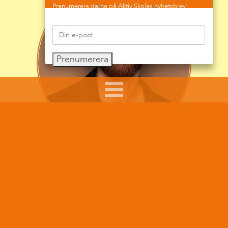
Prenumerera gärna på Aktiv Skolas nyhetsbrev!
Prenumerera
Sumar Kolli arbetar som skolkurator, skolledare och
föreläsare.
Hans arbete syftar till att ge råd, pepp och tips till
föräldrar i sitt föräldraskap, till skolpersonal som
möter barn och ungdomar i sitt arbete och att göra