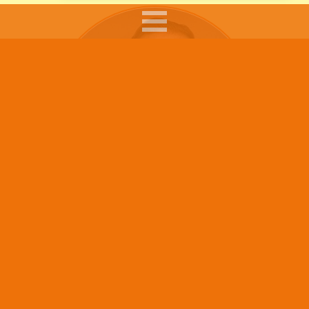
Sumar Kolli arbetar som skolkurator, skolledare och
föreläsare.
Hans arbete syftar till att ge råd, pepp och tips till
föräldrar i sitt föräldraskap, till skolpersonal som