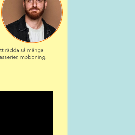
att rädda så många
kasserier, mobbning,