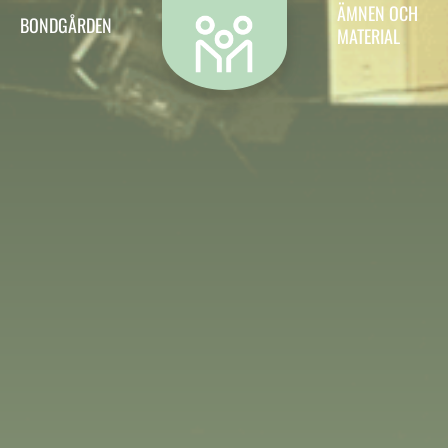
Kontakt
ÄMNEN OCH
BONDGÅRDEN
MATERIAL
Vill du kontakta oss? Då är det hit du ska.