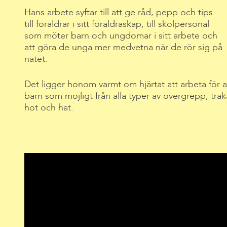
Hans arbete syftar till att ge råd, pepp och tips
till föräldrar i sitt föräldraskap, till skolpersonal
som möter barn och ungdomar i sitt arbete och
att göra de unga mer medvetna när de rör sig på
nätet.
Det ligger honom varmt om hjärtat att arbeta för 
barn som möjligt från alla typer av övergrepp, tra
hot och hat.