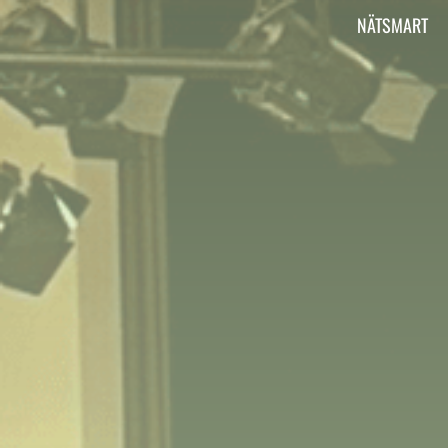
Vi är Aktiv Skola
NÄTSMART
Här kan du läsa om vad Aktiv Skola gör, har
gjort och ska göra.