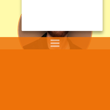
Sumar Kolli arbetar som skolkurator, skolledare och
föreläsare.
Hans arbete syftar till att ge råd, pepp och tips till
föräldrar i sitt föräldraskap, till skolpersonal som
möter barn och ungdomar i sitt arbete och att göra