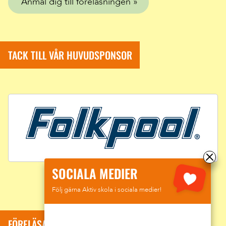
Anmäl dig till föreläsningen
TACK TILL VÅR HUVUDSPONSOR
SOCIALA MEDIER
Följ gärna Aktiv skola i sociala medier!
FÖRELÄSARE: SUMAR DAVID KOLLI