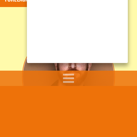
Sumar Kolli arbetar som skolkurator, skolledare och