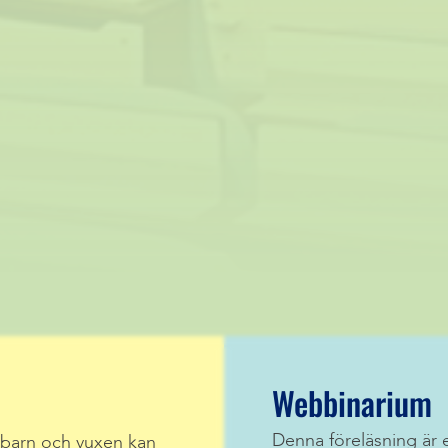
Webbinarium
Denna föreläsning är 
barn och vuxen kan