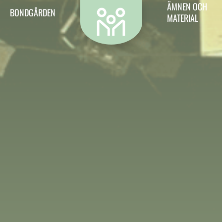
Kontakt
ÄMNEN OCH
BONDGÅRDEN
MATERIAL
Vill du kontakta oss? Då är det hit du ska.