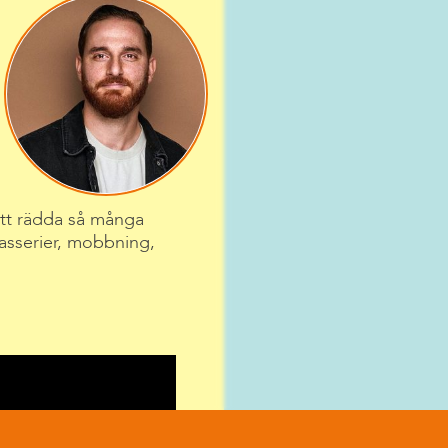
att rädda så många
kasserier, mobbning,