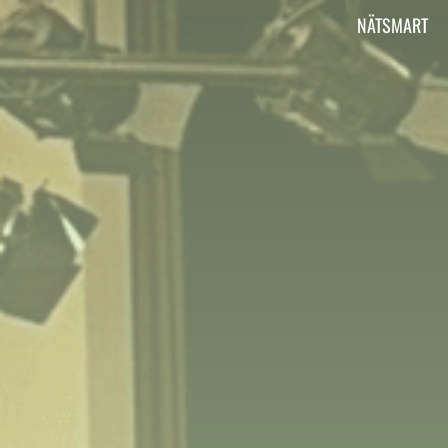
Vi är Aktiv Skola
NÄTSMART
Här kan du läsa om vad Aktiv Skola gör, har
gjort och ska göra.