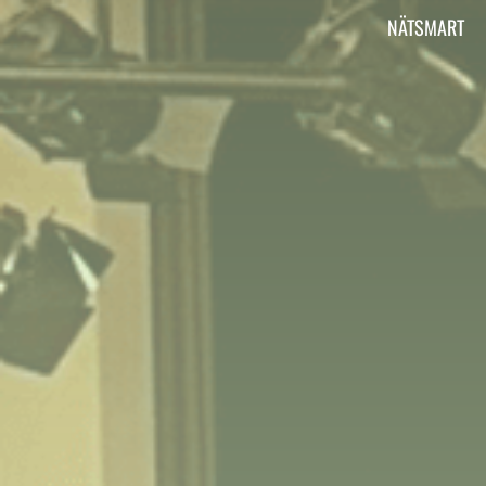
Vi är Aktiv Skola
NÄTSMART
Här kan du läsa om vad Aktiv Skola gör, har
gjort och ska göra.