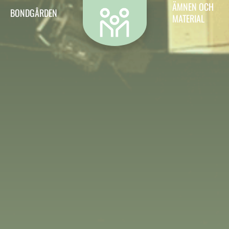
Kontakt
ÄMNEN OCH
BONDGÅRDEN
MATERIAL
Vill du kontakta oss? Då är det hit du ska.