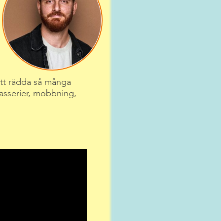
att rädda så många
kasserier, mobbning,