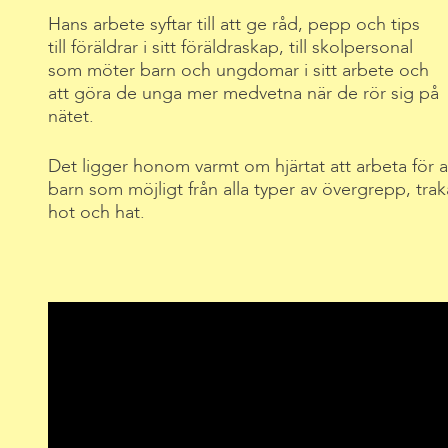
Hans arbete syftar till att ge råd, pepp och tips
till föräldrar i sitt föräldraskap, till skolpersonal
som möter barn och ungdomar i sitt arbete och
att göra de unga mer medvetna när de rör sig på
nätet.
Det ligger honom varmt om hjärtat att arbeta för 
barn som möjligt från alla typer av övergrepp, tra
hot och hat.