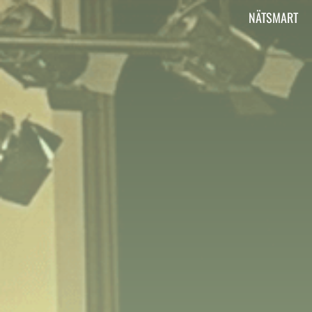
Vi är Aktiv Skola
NÄTSMART
Här kan du läsa om vad Aktiv Skola gör, har
gjort och ska göra.