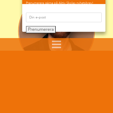
Prenumerera gärna på Aktiv Skolas nyhetsbrev!
Prenumerera
Sumar Kolli arbetar som skolkurator, skolledare och
föreläsare.
Hans arbete syftar till att ge råd, pepp och tips till
föräldrar i sitt föräldraskap, till skolpersonal som
möter barn och ungdomar i sitt arbete och att göra