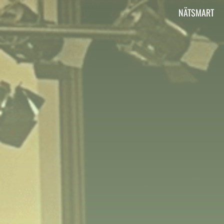
Vi är Aktiv Skola
NÄTSMART
Här kan du läsa om vad Aktiv Skola gör, har
gjort och ska göra.