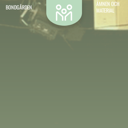
Kontakt
ÄMNEN OCH
BONDGÅRDEN
MATERIAL
Vill du kontakta oss? Då är det hit du ska.