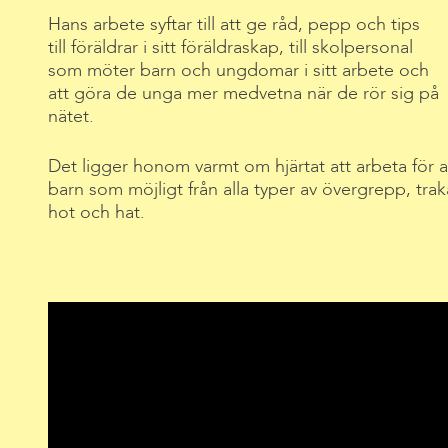
Hans arbete syftar till att ge råd, pepp och tips
till föräldrar i sitt föräldraskap, till skolpersonal
som möter barn och ungdomar i sitt arbete och
att göra de unga mer medvetna när de rör sig på
nätet.
Det ligger honom varmt om hjärtat att arbeta för 
barn som möjligt från alla typer av övergrepp, tra
hot och hat.