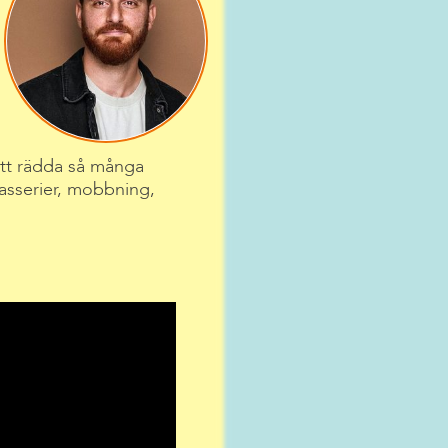
att rädda så många
kasserier, mobbning,