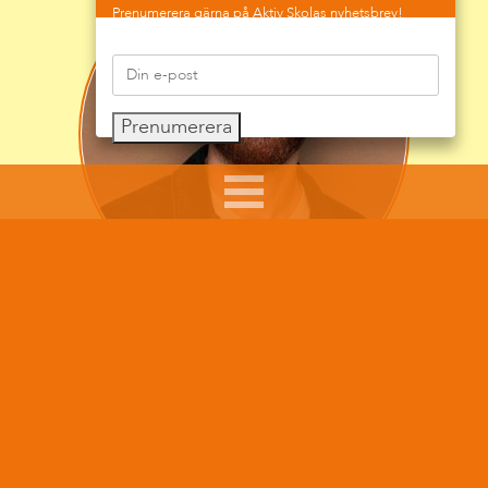
Prenumerera gärna på Aktiv Skolas nyhetsbrev!
Prenumerera
Sumar Kolli arbetar som skolkurator, skolledare och
föreläsare.
Hans arbete syftar till att ge råd, pepp och tips till
föräldrar i sitt föräldraskap, till skolpersonal som
möter barn och ungdomar i sitt arbete och att göra