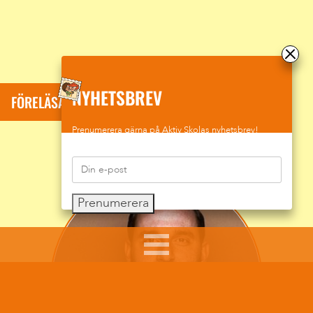
NYHETSBREV
FÖRELÄSARE: SUMAR DAVID KOLLI
Prenumerera gärna på Aktiv Skolas nyhetsbrev!
Prenumerera