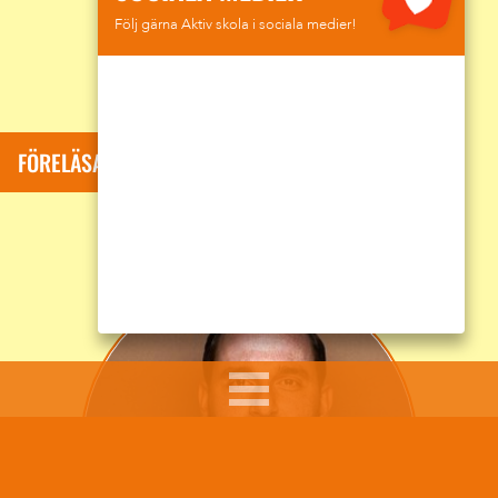
Följ gärna Aktiv skola i sociala medier!
FÖRELÄSARE: SUMAR DAVID KOLLI