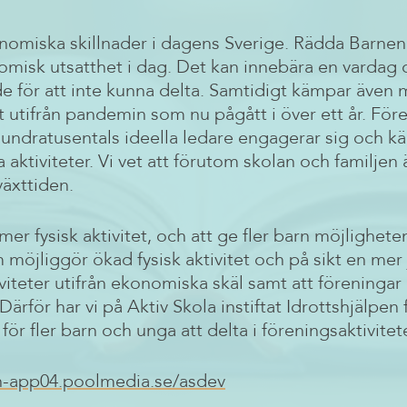
konomiska skillnader i dagens Sverige. Rädda Barne
nomisk utsatthet i dag. Det kan innebära en vardag
nde för att inte kunna delta. Samtidigt kämpar även
 utifrån pandemin som nu pågått i över ett år. Före
hundratusentals ideella ledare engagerar sig och kä
a aktiviteter. Vi vet att förutom skolan och familjen 
äxttiden.
mer fysisk aktivitet, och att ge fler barn möjligheten
 möjliggör ökad fysisk aktivitet och på sikt en mer 
iviteter utifrån ekonomiska skäl samt att föreningar 
Därför har vi på Aktiv Skola instiftat Idrottshjälpe
ör fler barn och unga att delta i föreningsaktivitete
th-app04.poolmedia.se/asdev