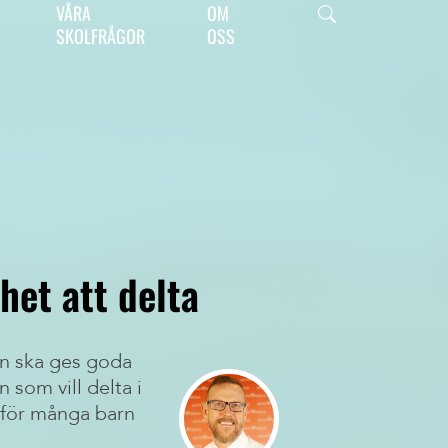
Våra vänner
VÅRA
OM
SKOLFRÅGOR
OSS
Här kan du se vilka företag som stödjer oss –
våra hjältar, helt enkelt.
het att delta
rn ska ges goda
n som vill delta i
n för många barn