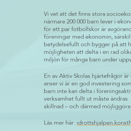
Vi vet att det finns stora socioe
närmare 200 000 barn lever i eko
för ett par fotbollskor är avgöra
föreningar med ekonomin, särskilt
betydelsefullt och bygger på att 
möjligheten att delta i en rad olik
miljön för många barn under uppv
En av Aktiv Skolas hjärtefrågor är 
anser vi är en god investering som
barn inte kan delta i föreningsakt
verksamhet fullt ut måste ändras. 
skillnad – och därmed möjliggöra f
Läs mer här:
idrottshjalpen.kons