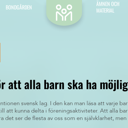
Kontakt
ÄMNEN OCH
BONDGÅRDEN
MATERIAL
Vill du kontakta oss? Då är det hit du ska.
r att alla barn ska ha möjlig
ntionen svensk lag. I den kan man läsa att varje ba
ill att kunna delta i föreningsaktiviteter. Att alla bar
ra det ser de flesta av oss som en självklarhet, me