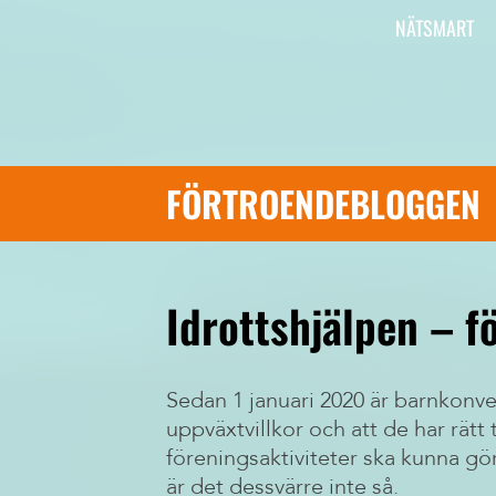
Vi är Aktiv Skola
NÄTSMART
Här kan du läsa om vad Aktiv Skola gör, har
gjort och ska göra.
FÖRTROENDEBLOGGEN
Idrottshjälpen – fö
Sedan 1 januari 2020 är barnkonve
uppväxtvillkor och att de har rätt t
föreningsaktiviteter ska kunna gö
är det dessvärre inte så.