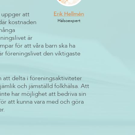
Erik Hellmén
n uppger att
Hälsoexpert
 där kostnaden
 många
ningslivet är
mpar för att våra barn ska ha
är föreningslivet den viktigaste
 att delta i föreningsaktiviteter
jämlik och jämställd folkhälsa. Att
inte har möjlighet att bedriva sin
n för att kunna vara med och göra
r.