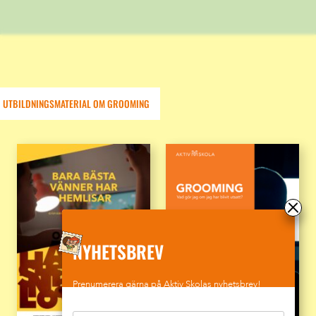
UTBILDNINGSMATERIAL OM GROOMING
NYHETSBREV
Prenumerera gärna på Aktiv Skolas nyhetsbrev!