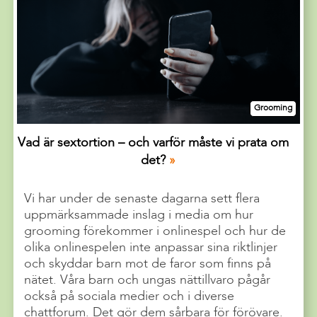
Grooming
Vad är sextortion – och varför måste vi prata om
det?
Vi har under de senaste dagarna sett flera
uppmärksammade inslag i media om hur
grooming förekommer i onlinespel och hur de
olika onlinespelen inte anpassar sina riktlinjer
och skyddar barn mot de faror som finns på
nätet. Våra barn och ungas nättillvaro pågår
också på sociala medier och i diverse
chattforum. Det gör dem sårbara för förövare.