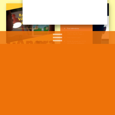
Bara bästa vänner har
Grooming – Affisch
hemlisar
Läs mer
Läs mer