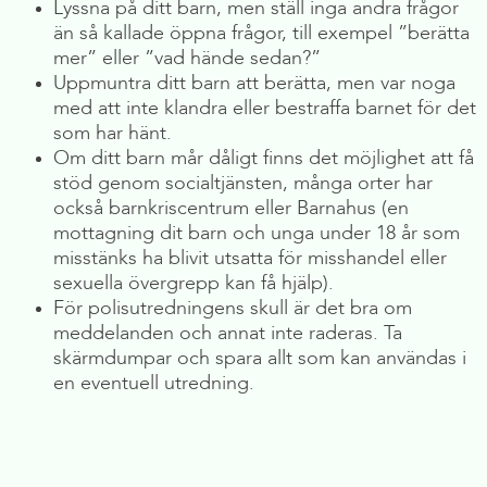
Lyssna på ditt barn, men ställ inga andra frågor
än så kallade öppna frågor, till exempel ”berätta
mer” eller ”vad hände sedan?”
Uppmuntra ditt barn att berätta, men var noga
med att inte klandra eller bestraffa barnet för det
som har hänt.
Om ditt barn mår dåligt finns det möjlighet att få
stöd genom socialtjänsten, många orter har
också barnkriscentrum eller Barnahus (en
mottagning dit barn och unga under 18 år som
misstänks ha blivit utsatta för misshandel eller
sexuella övergrepp kan få hjälp).
För polisutredningens skull är det bra om
meddelanden och annat inte raderas. Ta
skärmdumpar och spara allt som kan användas i
en eventuell utredning.