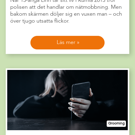
När 13-åriga Linn tar sitt liv i Kumla 2013 tror
polisen att det handlar om nätmobbning. Men
bakom skärmen döljer sig en vuxen man – och
över tjugo utsatta flickor.
Läs mer
Grooming