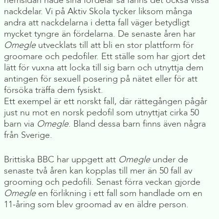
hemsidan hade sina fördelar så fanns det också vissa
nackdelar. Vi på Aktiv Skola tycker liksom många
andra att nackdelarna i detta fall väger betydligt
mycket tyngre än fördelarna. De senaste åren har
Omegle
utvecklats till att bli en stor plattform för
groomare och pedofiler. Ett ställe som har gjort det
lätt för vuxna att locka till sig barn och utnyttja dem
antingen för sexuell posering på nätet eller för att
försöka träffa dem fysiskt.
Ett exempel är ett norskt fall, där rättegången pågår
just nu mot en norsk pedofil som utnyttjat cirka 50
barn via
Omegle
. Bland dessa barn finns även några
från Sverige.
Brittiska BBC har uppgett att
Omegle
under de
senaste två åren kan kopplas till mer än 50 fall av
grooming och pedofili. Senast förra veckan gjorde
Omegle
en förlikning i ett fall som handlade om en
11-åring som blev groomad av en äldre person.