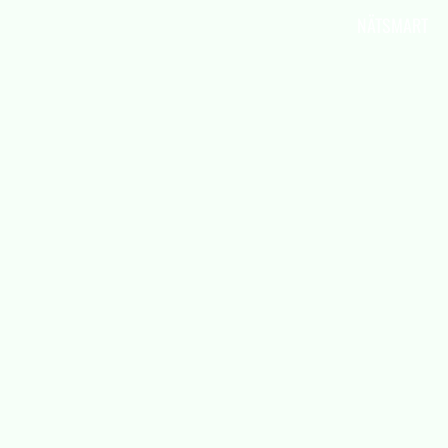
Vi är Aktiv Skola
NÄTSMART
Här kan du läsa om vad Aktiv Skola gör, har
gjort och ska göra.