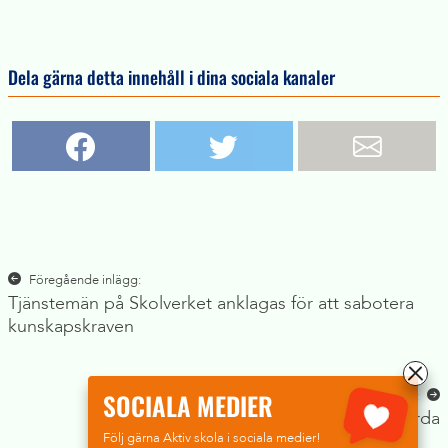
Dela gärna detta innehåll i dina sociala kanaler
Inläggsnavigering
Föregående inlägg:
Tjänstemän på Skolverket anklagas för att sabotera
kunskapskraven
SOCIALA MEDIER
Nästa inlägg:
Mjuk mot de hårda
Följ gärna Aktiv skola i sociala medier!