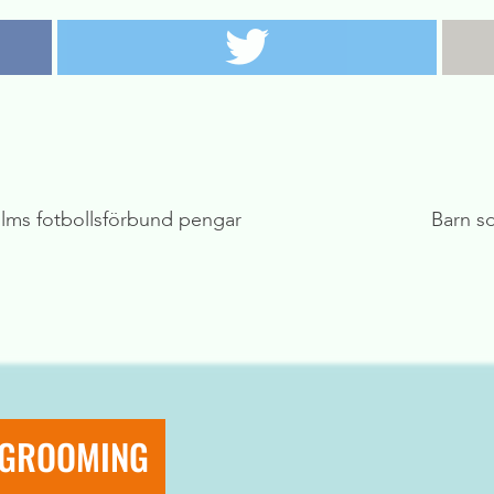
lms fotbollsförbund pengar
Barn so
 GROOMING