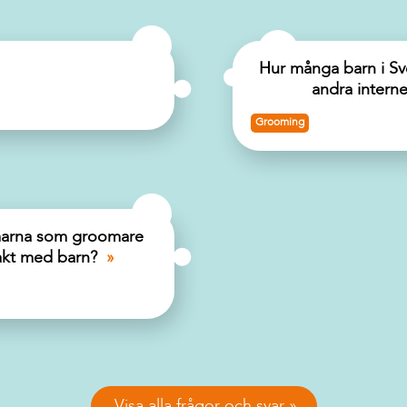
Hur många barn i Sv
andra interne
Grooming
ormarna som groomare
takt med barn?
Visa alla frågor och svar