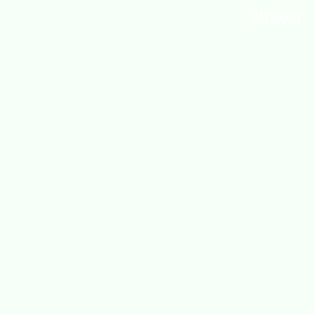
Vi är Aktiv Skola
NÄTSMART
Här kan du läsa om vad Aktiv Skola gör, har
gjort och ska göra.