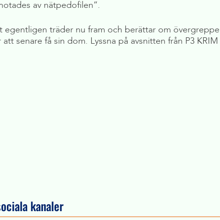
 hotades av nätpedofilen”.
 egentligen träder nu fram och berättar om övergreppen
r att senare få sin dom. Lyssna på avsnitten från P3 KR
sociala kanaler