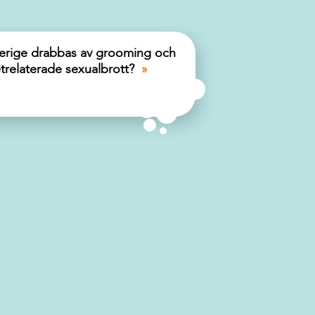
erige drabbas av grooming och
trelaterade sexualbrott?