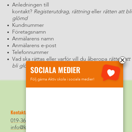
Anledningen till
kontakt?
Registerutdrag
,
rättning
eller
rätten att bli
glömd
Kundnummer
Företagsnamn
Anmälarens namn
Anmälarens e-post
Telefonnummer
Vad ska rättas eller varför vill du åberopa
rätten att
bli glömd
?
SOCIALA MEDIER
Följ gärna Aktiv skola i sociala medier!
Kontakta oss
019-368 07 50
info@konsth-app04.poolmedia.se/asdev