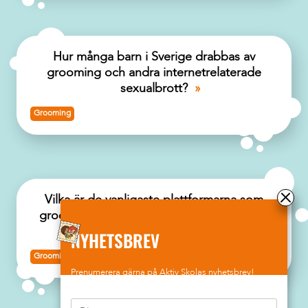
datainsamlingspraxis och anser att den utgör
en säkerhetsrisk.
Hur många barn i Sverige drabbas av
Läs mer
grooming och andra internetrelaterade
sexualbrott?
Grooming
Vilka är de vanligaste plattformarna som
groomare använder för att få kontakt med
barn?
NYHETSBREV
Grooming
Grooming
Prenumerera gärna på Aktiv Skolas nyhetsbrev!
"Vill bara vakna upp!"